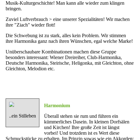
Musik-Kulturgeschichte! Man kann alle wieder zum klingen
bringen.
Zuviel Luftverbrauch > eine unserer Spezialitäten! Wir machen
ihre "Ziach" wieder flott!
Die Schwebung ist zu stark, alles kein Problem. Wir stimmen
ihre Harmonika ganz nach ihren Wünschen, egal welche Marke!
Unüberschaubare Kombinationen machen diese Gruppe
besonders interessant: Wiener Dreireiher, Club-Harmonika,
Deutsche Harmonika, Steirische, Heligonka, mit Gleichton, ohne
Gleichton, Melodion etc.
Harmonium
..ein Stilleben
Überall stehen sie rum und führen ein
kümmerliches Dasein. In kleinen Dorfsälen
und Kirchen! Ihre große Zeit ist längst
vorbei! Und trotzdem ist es Wert diese
Schmuckstücke zu erhalten. Im Prinzip sowas wie ein Akkorden;